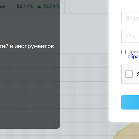
гий и инструментов
При
обра