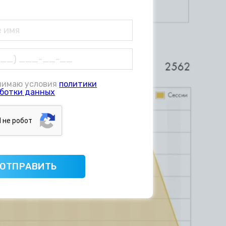
нимаю условия
политики
ботки данных
Я нe poбoт